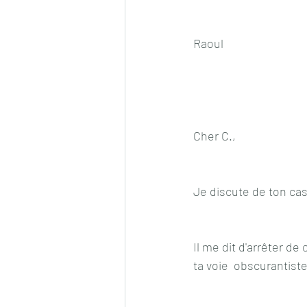
Raoul
Cher C.,
Je discute de ton cas
Il me dit d'arrêter de
ta voie  obscurantiste