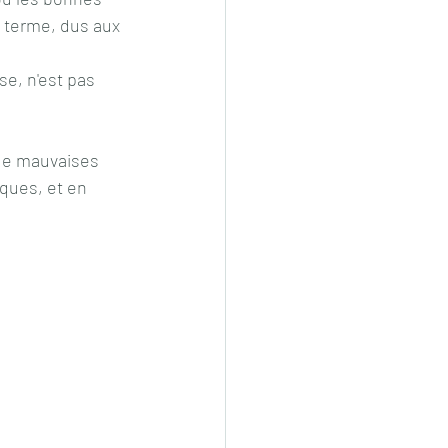
g terme, dus aux 
e, n'est pas  
 de mauvaises  
iques, et en 