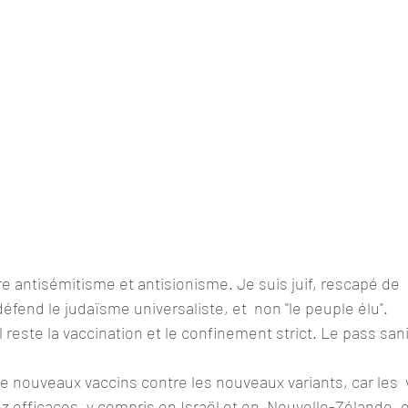
 antisémitisme et antisionisme. Je suis juif, rescapé de  
défend le judaïsme universaliste, et  non "le peuple élu".
il reste la vaccination et le confinement strict. Le pass sani
 de nouveaux vaccins contre les nouveaux variants, car les  
z efficaces, y compris en Israël et en  Nouvelle-Zélande, 