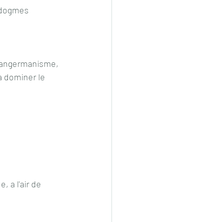
 dogmes 
u pangermanisme, 
 dominer le 
 a l'air de 