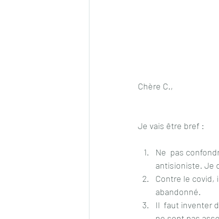
Chère C.,
Je vais être bref :
Ne  pas confondre
antisioniste. Je 
Contre le covid, 
abandonné.
Il  faut inventer
ne sont pas asse