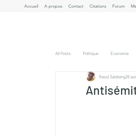
Accueil
A propos
Contact
Citations
Forum
M
All Posts
Politique
Économie
Raoul Salzberg
26 ao
Antisémit