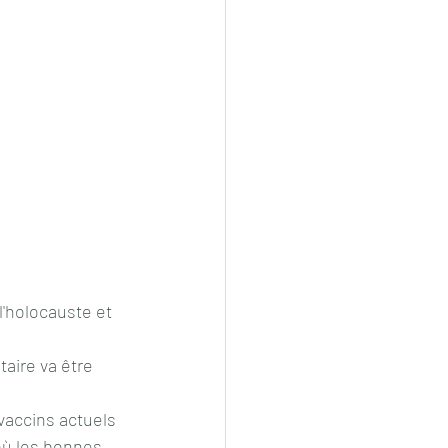
l'holocauste et 
taire va être 
vaccins actuels 
où les bonnes 