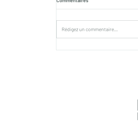
Commentaires
Rédigez un commentaire...
Objectif Macron : Comment
détourner l’attention des
revendications sociales