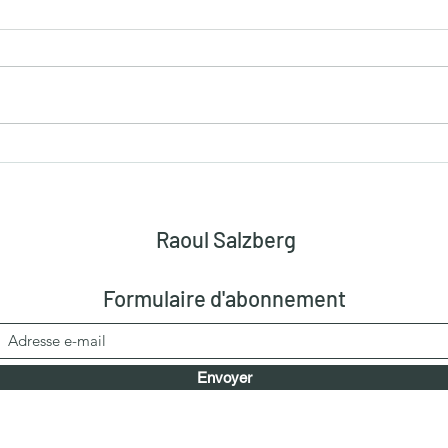
Critique du journal « Le
La p
Monde » dans son édition du
franç
28 septembre 2023
son 
est i
Raoul Salzberg
Formulaire d'abonnement
Envoyer