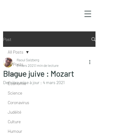
Post
All Posts
Raoul Salzberg
All Posts
3 mars 2021
1 min de lecture
Blague juive : Mozart
Politique
Dernière mise à jour :
4 mars 2021
Économie
Science
Coronavirus
Judéité
Culture
Humour