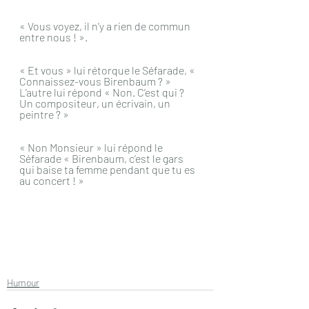
« Vous voyez, il n’y a rien de commun 
entre nous ! ».
« Et vous » lui rétorque le Séfarade, « 
Connaissez-vous Birenbaum ? » 
L’autre lui répond « Non. C’est qui ? 
Un compositeur, un écrivain, un 
peintre ? »
« Non Monsieur » lui répond le 
Séfarade « Birenbaum, c’est le gars 
qui baise ta femme pendant que tu es 
au concert ! »
Humour