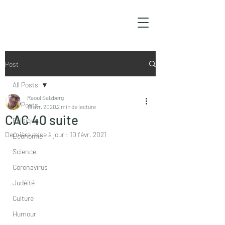
Post
All Posts
Raoul Salzberg
All Posts
13 avr. 2020
2 min de lecture
CAC 40 suite
Politique
Dernière mise à jour :
10 févr. 2021
Économie
Science
Coronavirus
Judéité
Culture
Humour