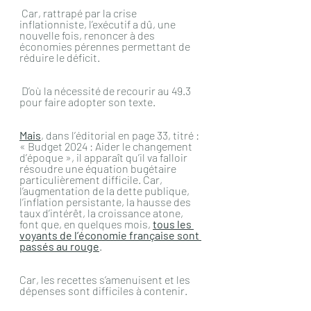
 Car, rattrapé par la crise 
inflationniste, l’exécutif a dû, une 
nouvelle fois, renoncer à des 
économies pérennes permettant de 
réduire le déficit.
 D’où la nécessité de recourir au 49.3 
pour faire adopter son texte.
Mais
, dans l’éditorial en page 33, titré : 
« Budget 2024 : Aider le changement 
d’époque », il apparaît qu’il va falloir 
résoudre une équation bugétaire 
particulièrement difficile. Car, 
l’augmentation de la dette publique, 
l’inflation persistante, la hausse des 
taux d’intérêt, la croissance atone, 
font que, en quelques mois, 
tous les 
voyants de l’économie française sont 
passés au rouge
.
Car, les recettes s’amenuisent et les 
dépenses sont difficiles à contenir.