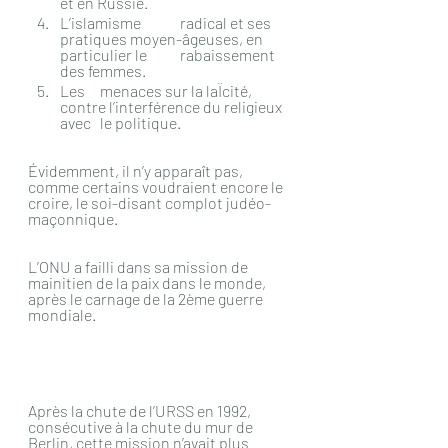
et en Russie.
L’islamisme 	radical et ses 
pratiques moyen-âgeuses, en 
particulier le 	rabaissement 
des femmes.
Les 	menaces sur la laÏcité, 
contre l’interférence du religieux 
avec 	le politique.
Évidemment, il n’y apparaît pas, 
comme certains voudraient encore le 
croire, le soi-disant complot judéo-
maçonnique.
L’ONU a failli dans sa mission de 
mainitien de la paix dans le monde, 
après le carnage de la 2ème guerre 
mondiale.
Après la chute de l’URSS en 1992, 
consécutive à la chute du mur de 
Berlin, cette mission n’avait plus 