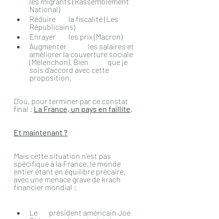
les migrants (Rassemblement 
National)
Réduire 	la fiscalité (Les 
Républicains)
Enrayer 	les prix (Macron)
Augmenter 	les salaires et 
améliorer la couverture sociale 
(Mélenchon). Bien 	que je 
sois d’accord avec cette 
proposition.
D’où, pour terminer par ce constat 
final : 
La France, un pays en faillite
.
Et maintenant ?
Mais cette situation n’est pas 
spécifique à la France, le monde 
entier étant en équilibre précaire, 
avec une menace grave de krach 
financier mondial :
Le 	président américain Joe 