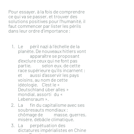
Pour essayer, à la fois de comprendre 
ce qui va se passer, et trouver des 
solutions positives pour l’humanité, il 
faut commencer par lister les périls 
dans leur ordre d’importance :
Le 	péril nazi à l’échelle de la 
planète. De nouveaux hitlers vont 
	apparaître se proposant 
d’exclure ceux qui ne font pas 
partie, 	selon eux, de cette 
race supérieure qu’ils incarnent ; 
et 	aussi d’asservir les pays 
voisins, au nom de cette 
idéologie. 	C’est le « 
Deutschland über alles » 
mondial, assorti 	du « 
Lebensraum ».
La 	fin du capitalisme avec ses 
soubresauts mondiaux : 
chômage de 	masse, guerres, 
misère, débâcle climatique.
La 	perpétuation des 
dictatures impérialistes en Chine 