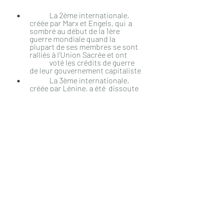
 	La 2ème internationale, 
créée par Marx et Engels, qui 	a 
sombré au début de la 1ère 
guerre mondiale quand la 	
plupart de ses membres se sont 
ralliés à l’Union Sacrée et ont 
	voté les crédits de guerre 
de leur gouvernement capitaliste
 	La 3ème internationale, 
créée par Lénine, a été 	dissoute 
par Staline en 1943
 	La 4ème internationale, 
créée par Trotski en 1938, a 	
disparu, minée par ses divisions 
et par la répression
Cette nouvelle organisation mondiale 
devra œuvrer à une solidarité 
internationale des travailleurs, contre 
tout nationalisme fauteur de guerre, 
et s’attacher à respecter 