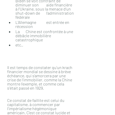
Biden se voit contraint de 
diminuer son 	aide financière 
à l’Ukraine, sous la menace d’un 
shut-down de 	l’administration 
fédérale
L’Allemagne 	est entrée en 
récession
La 	Chine est confrontée à une 
débâcle immobilière 
catastrophique
etc..
Il est temps de constater qu’un krach 
financier mondial se dessine à brève 
échéance, qui s’amorcera par une 
crise de l’immobilier, comme la Chine 
montre l’exemple, et comme cela 
s’était passé en 1929.
Ce constat de faillite est celui du 
capitalisme, à commencer par 
l’impérialisme hégémonique 
américain. C’est ce constat lucide et 