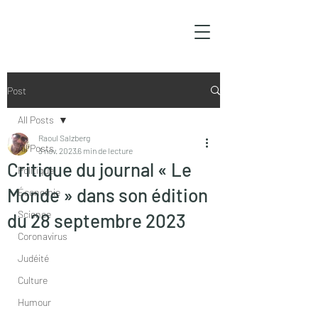
Post
All Posts
Raoul Salzberg
All Posts
3 nov. 2023
6 min de lecture
Critique du journal « Le
Politique
Monde » dans son édition
Économie
Science
du 28 septembre 2023
Coronavirus
Judéité
Culture
Humour