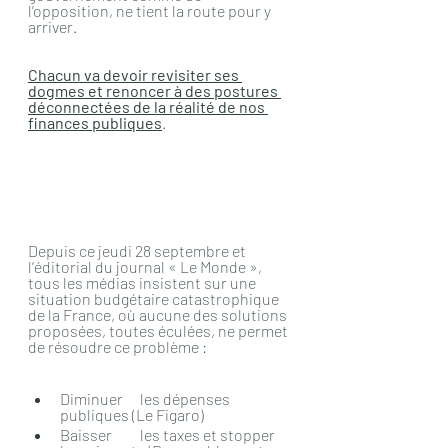
l’opposition, ne tient la route pour y 
arriver.
Chacun va devoir revisiter ses 
dogmes et renoncer à des postures 
déconnectées de la réalité de nos 
finances publiques
.
Depuis ce jeudi 28 septembre et 
l’éditorial du journal « Le Monde », 
tous les médias insistent sur une 
situation budgétaire catastrophique 
de la France, où aucune des solutions 
proposées, toutes éculées, ne permet 
de résoudre ce problème :
Diminuer 	les dépenses 
publiques (Le Figaro)
Baisser 	les taxes et stopper 