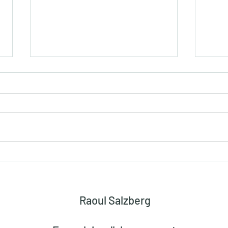
Critique du journal « Le
La p
Monde » dans son édition du
franç
28 septembre 2023
son 
est i
Raoul Salzberg