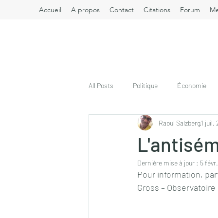
Accueil
A propos
Contact
Citations
Forum
M
All Posts
Politique
Économie
Raoul Salzberg
1 juil
L'antisém
Dernière mise à jour :
5 févr
Pour information, parta
Gross – Observatoire