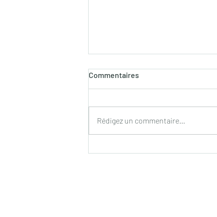
Commentaires
Rédigez un commentaire...
Objectif Macron : Comment
détourner l’attention des
revendications sociales