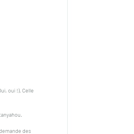
, oui !). Celle 
etanyahou.
e demande des 