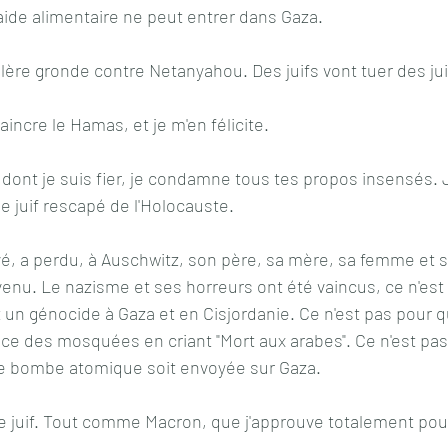
ide alimentaire ne peut entrer dans Gaza.
lère gronde contre Netanyahou. Des juifs vont tuer des jui
vaincre le Hamas, et je m'en félicite.
dont je suis fier, je condamne tous tes propos insensés.
e juif rescapé de l'Holocauste.
é, a perdu, à Auschwitz, son père, sa mère, sa femme et s
evenu. Le nazisme et ses horreurs ont été vaincus, ce n'est
un génocide à Gaza et en Cisjordanie. Ce n'est pas pour qu
ace des mosquées en criant "Mort aux arabes". Ce n'est pa
ne bombe atomique soit envoyée sur Gaza.
ue juif. Tout comme Macron, que j'approuve totalement pour