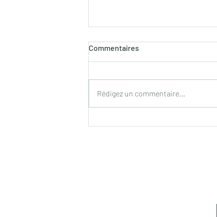
Commentaires
Rédigez un commentaire...
Déclin des sociaux-
démocrates partout dans le
monde