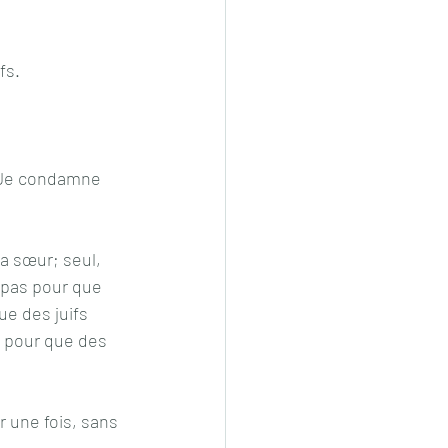
fs.
 Je condamne 
a sœur; seul, 
 pas pour que 
e des juifs 
s pour que des 
 une fois, sans 