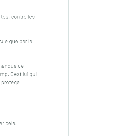
es, contre les 
cue que par la 
 manque de 
p. C'est lui qui 
i protège 
r cela.