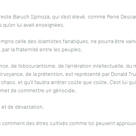
reste Baruch Spinoza, qui s'est élevé, comme René Descart
s qu'on lui avait enseignées.
ompris celle des islamistes fanatiques, ne pourra être vain
, par la fraternité entre les peuples.
nce, de l'obscurantisme, de l'arriération intellectuelle, du
irvoyance, de la prétention, est représenté par Donald Trum
haos, et qu'il faudra arrêter coûte que coûte. C'est lui qu
ermet de commettre un génocide.
 et de dévastation.
 comment des êtres cultivés comme toi peuvent approuve