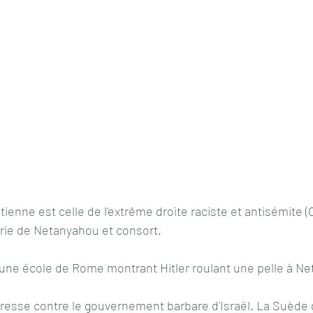
enne est celle de l'extrême droite raciste et antisémite (Oui
arie de Netanyahou et consort.
r une école de Rome montrant Hitler roulant une pelle à N
resse contre le gouvernement barbare d'Israël. La Suèd