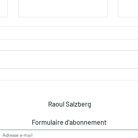
Interview Raoul Salzberg par
Réfé
Benny Malapa
de s
déve
SAL
Raoul Salzberg
Formulaire d'abonnement