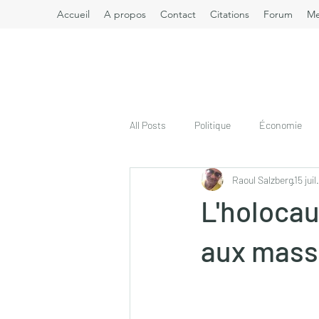
Accueil
A propos
Contact
Citations
Forum
M
All Posts
Politique
Économie
Raoul Salzberg
15 jui
L'holocau
aux mass