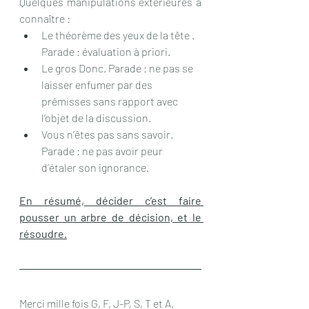
Quelques manipulations extérieures à 
connaître :
Le théorème des yeux de la tête . 
Parade : évaluation à priori.
Le gros Donc. Parade : ne pas se 
laisser enfumer par des 
prémisses sans rapport avec 
l’objet de la discussion.
Vous n’êtes pas sans savoir. 
Parade : ne pas avoir peur 
d’étaler son ignorance.
En résumé, décider c’est faire 
pousser un arbre de décision, et le 
résoudre.
Merci mille fois G, F, J-P, S, T et A.