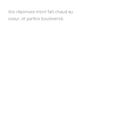
Vos réponses m'ont fait chaud au 
coeur, et parfois bouleversé.
Ma réflexion, souvent iconoclaste, m'a 
causé beaucoup d'avanies tout au 
long de ma vie. Le fait d'être un 
rescapé de l'holocauste, est à la base 
de mon mode de vie et de pensée. Et 
je ne pardonne toujours pas au 
gouvernement français de l'époque, 
donc à la France, d'avoir livré des juifs 
aux barbares nazis. Ma réaction est 
difficilement comprise par tous les 
bien-pensants d'aujourd'hui.
En particulier, je suis écoeuré par 
l'hagiographie actuelle du général De 
Gaulle, qui, certes  a eu quelques 