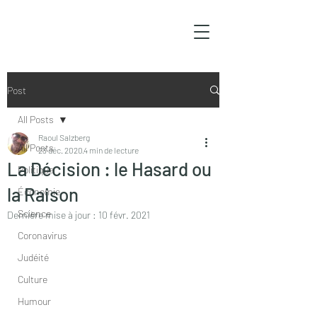
Post
All Posts
Raoul Salzberg
All Posts
23 déc. 2020
4 min de lecture
La Décision : le Hasard ou
Politique
la Raison
Économie
Science
Dernière mise à jour :
10 févr. 2021
Coronavirus
Judéité
Culture
Humour