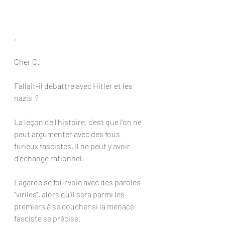
,
Cher C.
Fallait-il débattre avec Hitler et les 
nazis  ?
La leçon de l'histoire, c'est que l'on ne 
peut argumenter avec des fous 
furieux fascistes. Il ne peut y avoir 
d'échange rationnel.
Lagarde se fourvoie avec des paroles 
"viriles", alors qu'il sera parmi les 
premiers à se coucher si la menace 
fasciste se précise.