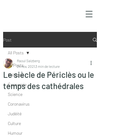
Post
All Posts
Raoul Salzberg
All Posts
24 nov. 2021
3 min de lecture
Le siècle de Périclès ou le
Politique
temps des cathédrales
Économie
Science
Coronavirus
Judéité
Culture
Humour