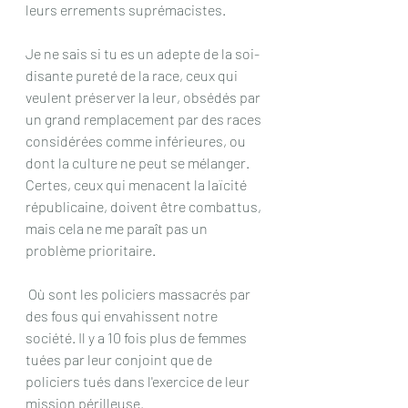
leurs errements suprémacistes.
Je ne sais si tu es un adepte de la soi-
disante pureté de la race, ceux qui 
veulent préserver la leur, obsédés par 
un grand remplacement par des races 
considérées comme inférieures, ou 
dont la culture ne peut se mélanger. 
Certes, ceux qui menacent la laïcité 
républicaine, doivent être combattus, 
mais cela ne me paraît pas un 
problème prioritaire.
 Où sont les policiers massacrés par 
des fous qui envahissent notre 
société. Il y a 10 fois plus de femmes 
tuées par leur conjoint que de 
policiers tués dans l'exercice de leur 
mission périlleuse.