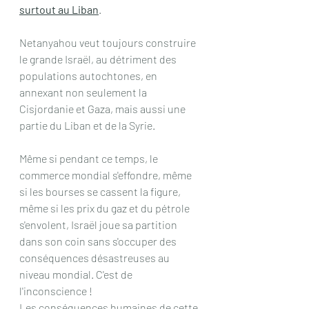
surtout au Liban
. 
Netanyahou veut toujours construire 
le grande Israël, au détriment des 
populations autochtones, en 
annexant non seulement la 
Cisjordanie et Gaza, mais aussi une 
partie du Liban et de la Syrie.
Même si pendant ce temps, le 
commerce mondial s'effondre, même 
si les bourses se cassent la figure, 
même si les prix du gaz et du pétrole 
s'envolent, Israël joue sa partition 
dans son coin sans s'occuper des 
conséquences désastreuses au 
niveau mondial. C'est de 
l'inconscience !
Les conséquences humaines de cette 