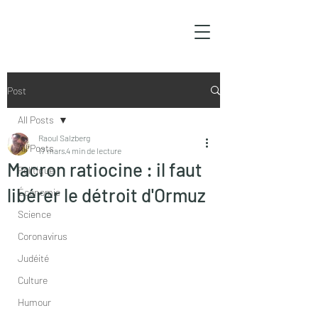
Post
All Posts
Raoul Salzberg
All Posts
17 mars
4 min de lecture
Macron ratiocine : il faut
Politique
libérer le détroit d'Ormuz
Économie
Science
Coronavirus
Judéité
Culture
Humour