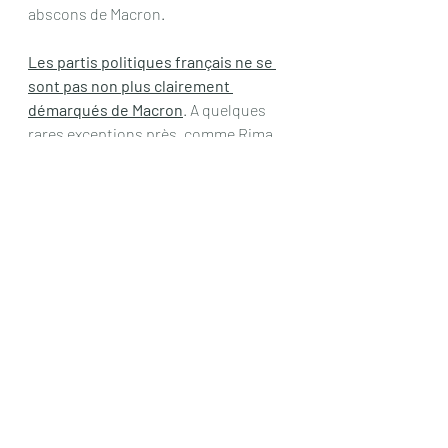
abscons de Macron.
Les partis politiques français ne se 
sont pas non plus clairement 
démarqués de Macron
. A quelques 
rares exceptions près, comme Rima 
Hassan qui a clairement dénoncé 
l'agression contre l'Iran, se voyant 
reprocher d'être antisémite, quand 
elle condamne la gouve rnement 
israélien.L'attitude à ce sujet du parti 
socialiste a été honteuse, ne la 
défendant pas des accusations 
fausses d'antisémitisme.
Il semble que Macron soit 
particulièrement cruel avec ses 
proches, en particulier avec sa femme 
Brigitte.Il
 exprime ainsi son mal être. Il 