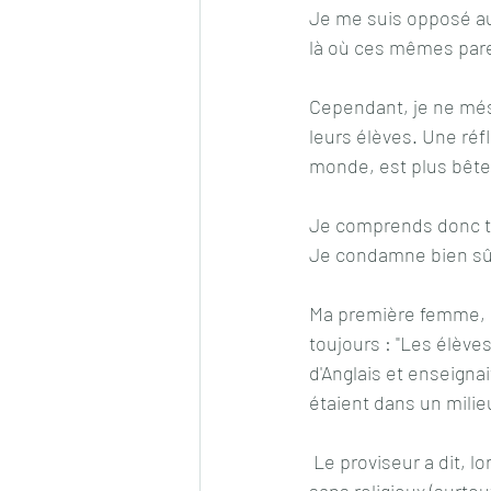
Je me suis opposé aux
là où ces mêmes pare
Cependant, je ne més
leurs élèves. Une réfl
monde, est plus bête qu
Je comprends donc trè
Je condamne bien sûr
Ma première femme, 
toujours : "Les élèves
d'Anglais et enseignai
étaient dans un milie
 Le proviseur a dit, lors de son enterrement, au cimetière de Pantin, devant 300 personnes, 
sans religieux (surtout