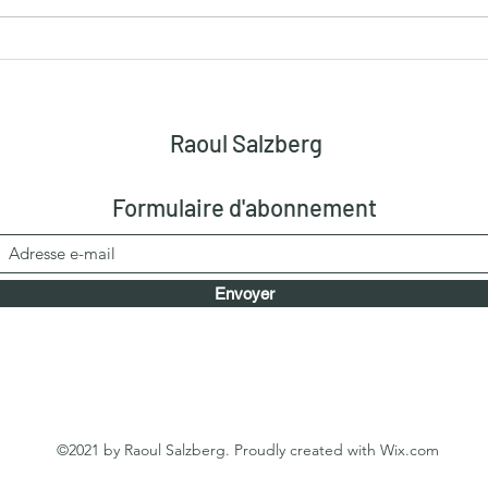
Interview Raoul Salzberg par
Réfé
Benny Malapa
de s
déve
SAL
Raoul Salzberg
Formulaire d'abonnement
Envoyer
©2021 by Raoul Salzberg. Proudly created with Wix.com