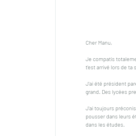
Cher Manu,
Je compatis totalemen
t'est arrivé lors de t
J'ai été président pa
grand. Des lycées pre
J'ai toujours préconis
pousser dans leurs é
dans les études. 