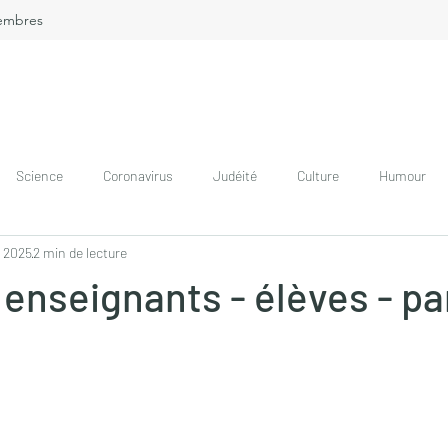
embres
Science
Coronavirus
Judéité
Culture
Humour
l. 2025
2 min de lecture
enseignants - élèves - pa