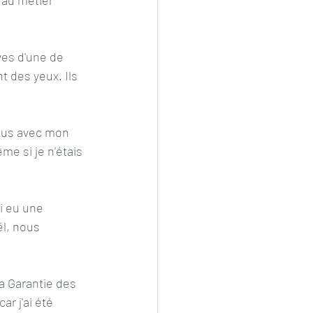
ves d'une de 
t des yeux. Ils 
me si je n'étais 
i eu une 
ël, nous 
la Garantie des 
r j'ai été 