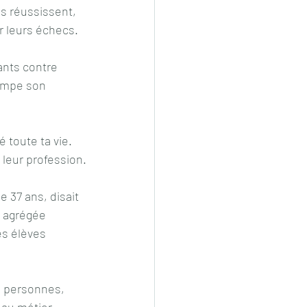
s réussissent, 
 leurs échecs. 
nts contre 
rompe son 
 toute ta vie. 
leur profession.
37 ans, disait 
t agrégée 
es élèves 
r au métier 