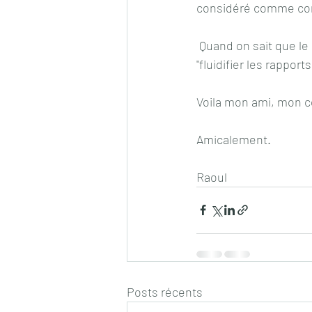
considéré comme com
 Quand on sait que le patronat a puisé dans cette caisse, pour arroser les syndicats, et 
"fluidifier les rapport
Voila mon ami, mon co
Amicalement.
Raoul
Posts récents