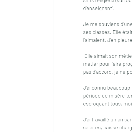
d'enseignant".
Je me souviens d'une f
ses classes. Elle étai
l'aimaient. J'en pleur
 Elle aimait son métier et me raillait pour mon militantisme, en disant: "Je fais plus avec mon 
métier pour faire prog
pas d'accord, je ne p
J'ai connu beaucoup 
période de misère ter
escroquant tous, moi
J'ai travaillé un an sa
salaires, caisse charg