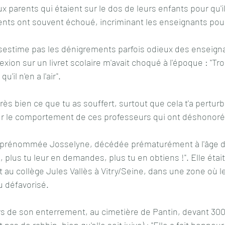
 parents qui étaient sur le dos de leurs enfants pour qu'il
nts ont souvent échoué, incriminant les enseignants pour
estime pas les dénigrements parfois odieux des enseigna
exion sur un livret scolaire m'avait choqué à l'époque : "T
'il n'en a l'air".
s bien ce que tu as souffert, surtout que cela t'a perturbé
 le comportement de ces professeurs qui ont déshonoré 
prénommée Josselyne, décédée prématurément à l'âge de 
, plus tu leur en demandes, plus tu en obtiens !". Elle étai
t au collège Jules Vallès à Vitry/Seine, dans une zone où l
u défavorisé.
 pas de rabbin, bien qu'elle soit juive) : "Elle a fait honneu