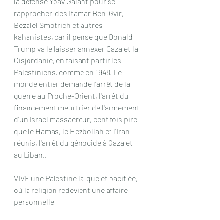
la défense Yoav Galant pour se 
rapprocher  des Itamar Ben-Gvir, 
Bezalel Smotrich et autres 
kahanistes, car il pense que Donald 
Trump va le laisser annexer Gaza et la 
Cisjordanie, en faisant partir les 
Palestiniens, comme en 1948. Le 
monde entier demande l'arrêt de la 
guerre au Proche-Orient, l'arrêt du 
financement meurtrier de l'armement 
d'un Israël massacreur, cent fois pire 
que le Hamas, le Hezbollah et l'Iran 
réunis, l'arrêt du génocide à Gaza et 
au Liban..
VIVE une Palestine laïque et pacifiée, 
où la religion redevient une affaire 
personnelle.