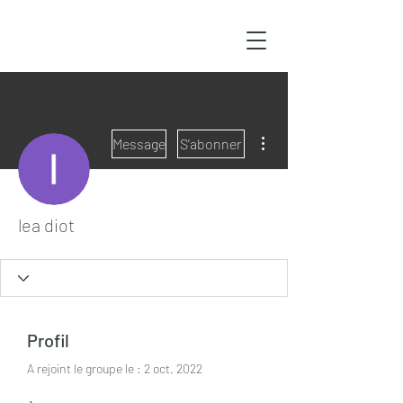
Plus d'actions
Message
S'abonner
lea diot
Profil
A rejoint le groupe le : 2 oct. 2022