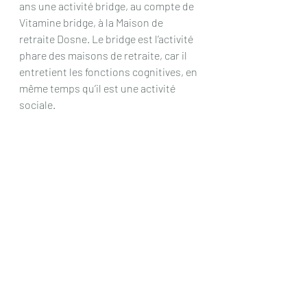
ans une activité bridge, au compte de 
Vitamine bridge, à la Maison de 
retraite Dosne. Le bridge est l’activité 
phare des maisons de retraite, car il 
entretient les fonctions cognitives, en 
même temps qu’il est une activité 
sociale.
Faisant partie de l’association créée 
par Serge KLARSFELD des fils et filles 
de juifs déportés de France (FFJDF), il 
a œuvré, avec celui-ci pour qu’une 
stèle soit érigée, dans le camp de 
Rivesaltes, pour les soldats 
allemands qui y ont été internés après 
la 2ème guerre mondiale. Ces soldats 
ont subi les exactions des français 
qui se sont vengés sur eux, par des 
privations, des mauvais traitements, 