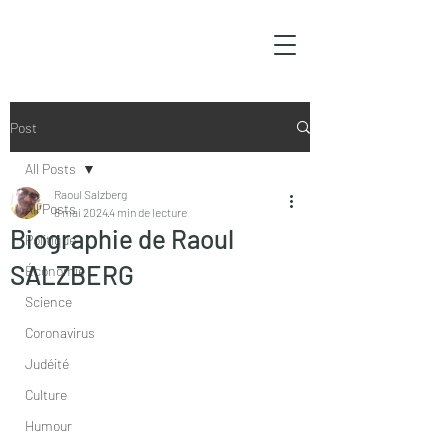
Post
All Posts
Raoul Salzberg
All Posts
8 mai 2024
4 min de lecture
Biographie de Raoul
Politique
SALZBERG
Économie
Science
Coronavirus
Judéité
Culture
Humour