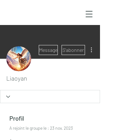
Plus d'actions
Message
S'abonner
Liaoyan
Profil
A rejoint le groupe le : 23 nov. 2023