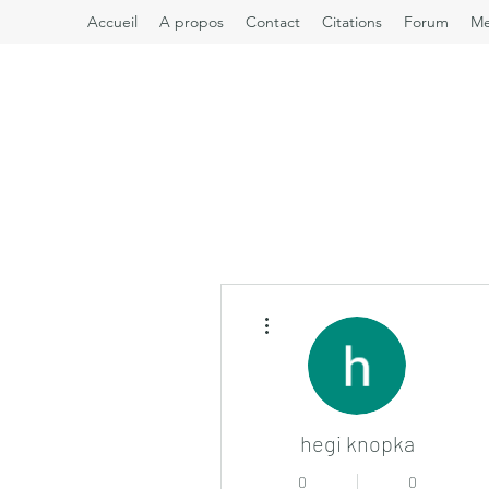
Accueil
A propos
Contact
Citations
Forum
M
Plus d'actions
hegi knopka
0
0