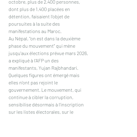
octobre, plus de 2.400 personnes, 
dont plus de 1.400 placées en 
détention, faisaient l'objet de 
poursuites à la suite des 
manifestations au Maroc.
Au Népal, "on est dans la deuxième 
phase du mouvement" qui mène 
jusqu'aux élections prévue mars 2026, 
a expliqué à l'AFP un des 
manifestants, Yujan Rajbhandari. 
Quelques figures ont émergé mais 
elles n'ont pas rejoint le 
gouvernement. Le mouvement, qui 
continue à cibler la corruption, 
sensibilise désormais à l'inscription 
sur les listes électorales, sur le 
terrain comme en ligne.
Yujan Rajbhandari le promet: "On 
n'arrêtera pas."