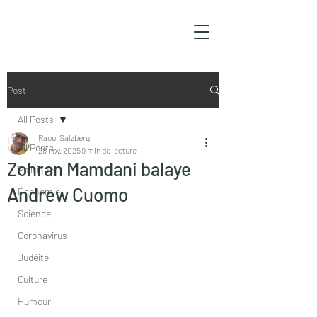
Post
All Posts
Raoul Salzberg
All Posts
28 nov. 2025
9 min de lecture
Zohran Mamdani balaye
Politique
Andrew Cuomo
Économie
Science
Coronavirus
Judéité
Culture
Humour